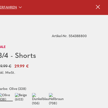
ERFAHREN
Artikel-Nr. 554388800
SALE
3/4 - Shorts
9.99 €
29.99 €
nkl. MwSt.
arbe: Olive (338)