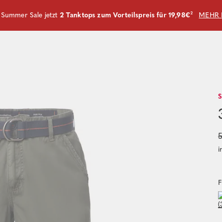
m Summer Sale jetzt
2 Tanktops zum Vorteilspreis für 19,98€
²
MEHR 
5
i
F