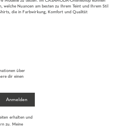
ehrere Modelle zu testen. Im CASAMODA-Onlineshop können
n, welche Nuancen am besten zu Ihrem Teint und Ihrem Stil
hirts, die in Farbwirkung, Komfort und Qualität
mationen über
ere dir einen
Anmelden
eiten erhalten und
ern zu. Meine