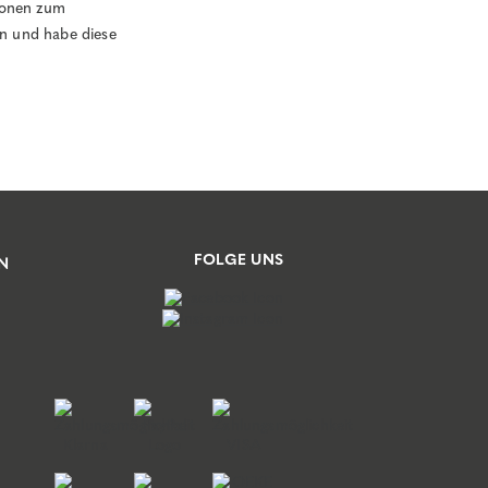
tionen zum
n und habe diese
FOLGE UNS
N