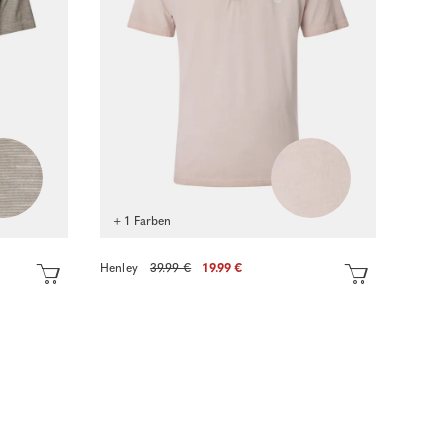
+ 1 Farben
Henley
39.99 €
19.99 €
Sofort kaufen