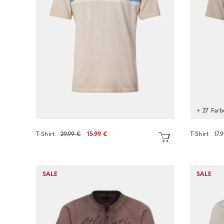
+ 27 Farb
T-Shirt
29.99 €
15.99 €
T-Shirt
17.
SALE
SALE
Sofort kaufen