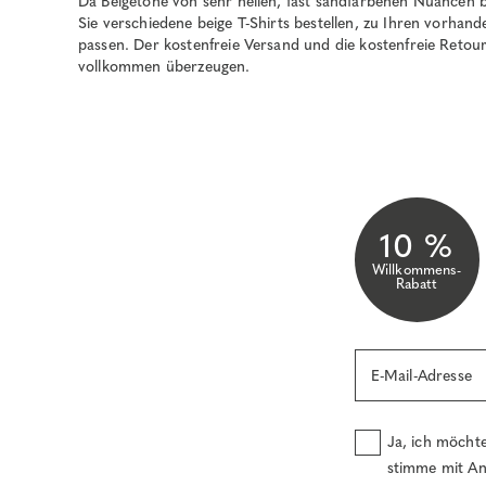
Da Beigetöne von sehr hellen, fast sandfarbenen Nuancen 
Sie verschiedene beige T-Shirts bestellen, zu Ihren vorh
passen. Der kostenfreie Versand und die kostenfreie Retou
vollkommen überzeugen.
10 %
Willkommens-
Rabatt
E-Mail-Adresse
Ja, ich möcht
stimme mit An