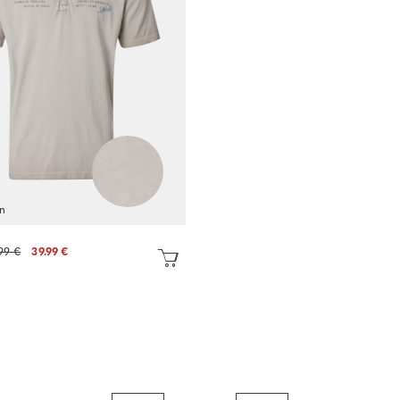
en
99 €
39.99 €
Sofort kaufen