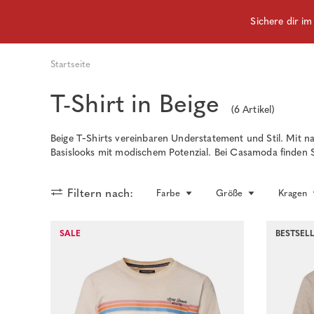
Sichere dir i
Startseite
T-Shirt in Beige
(
6
Artikel)
Beige T‑Shirts vereinbaren Understatement und Stil. Mit n
Basislooks mit modischem Potenzial. Bei Casamoda finden Si
Filtern nach:
Farbe
Größe
Kragen
SALE
BESTSEL