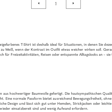
1
eigefarbenes T-Shirt ist deshalb ideal für Situationen, in denen Sie de
ve zu Weiß, wenn der Kontrast im Outfit etwas weicher wirken soll. Ge
ch für Freizeitaktivitäten, Reisen oder entspannte Alltagslooks an – si
aus hochwertiger Baumwolle gefertigt. Die hautsympathischen Qualitä
t. Eine normale Passform bietet ausreichend Bewegungsfreiheit, ohne z
liche Design und lässt sich gut unter Hemden, Strickjacken oder leicht
 wieder einsatzbereit sind und wenig Aufwand erfordern.