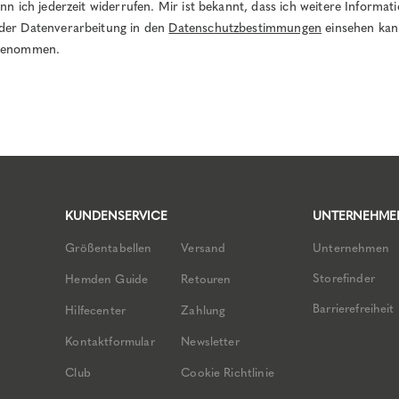
ann ich jederzeit widerrufen. Mir ist bekannt, dass ich weitere Informa
der Datenverarbeitung in den
Datenschutzbestimmungen
einsehen kan
 genommen.
KUNDENSERVICE
UNTERNEHME
Größentabellen
Versand
Unternehmen
Storefinder
Hemden Guide
Retouren
Barrierefreiheit
Hilfecenter
Zahlung
Kontaktformular
Newsletter
Club
Cookie Richtlinie