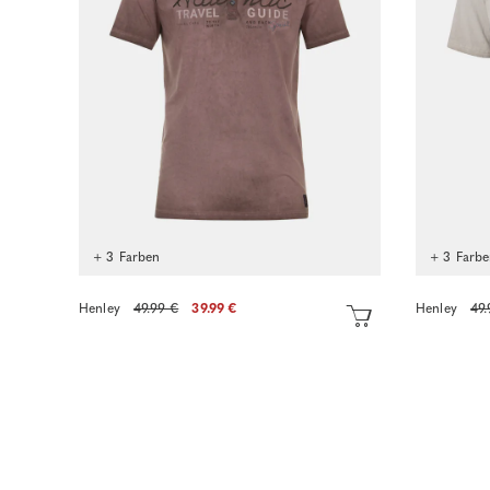
+ 3 Farben
+ 3 Farb
Henley
49.99 €
39.99 €
Henley
49.
Sofort kaufen