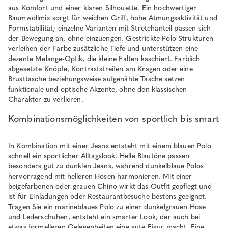
aus Komfort und einer klaren Silhouette. Ein hochwertiger
Baumwollmix sorgt für weichen Griff, hohe Atmungsaktivität und
Formstabilität; einzelne Varianten mit Stretchanteil passen sich
der Bewegung an, ohne einzuengen. Gestrickte Polo-Strukturen
verleihen der Farbe zusätzliche Tiefe und unterstützen eine
dezente Melange-Optik, die kleine Falten kaschiert. Farblich
abgesetzte Knöpfe, Kontraststreifen am Kragen oder eine
Brusttasche beziehungsweise aufgenähte Tasche setzen
funktionale und optische Akzente, ohne den klassischen
Charakter zu verlieren.
Kombinationsmöglichkeiten von sportlich bis smart
In Kombination mit einer Jeans entsteht mit einem blauen Polo
schnell ein sportlicher Alltagslook. Helle Blautöne passen
besonders gut zu dunklen Jeans, während dunkelblaue Polos
hervorragend mit helleren Hosen harmonieren. Mit einer
beigefarbenen oder grauen Chino wirkt das Outfit gepflegt und
ist für Einladungen oder Restaurantbesuche bestens geeignet.
Tragen Sie ein marineblaues Polo zu einer dunkelgrauen Hose
und Lederschuhen, entsteht ein smarter Look, der auch bei
etwas formelleren Gelegenheiten eine gute Figur macht. Eine