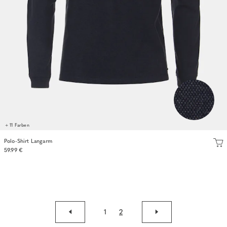
+ 11 Farben
Polo-Shirt Langarm
59.99 €
1
2