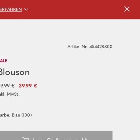
ERFAHREN
Artikel-Nr. 454428800
SALE
Blouson
9.99 €
39.99 €
nkl. MwSt.
arbe: Blau (100)