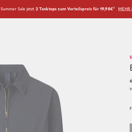
m Summer Sale jetzt
2 Tanktops zum Vorteilspreis für 19,98€
²
MEHR 
6
i
F