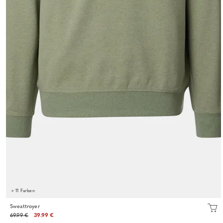
+ 11 Farben
Sweattroyer
69.99 €
39.99 €