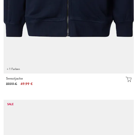
+ 1 Farben
Sweatjacke
89.99 €
49.99 €
SALE