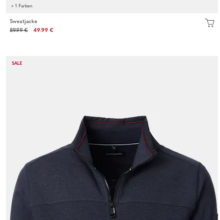
+ 1 Farben
Sweatjacke
89.99 €
49.99 €
SALE