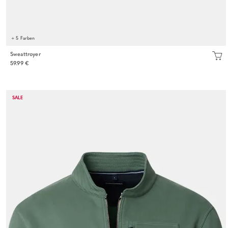
+ 5 Farben
Sweattroyer
59.99 €
SALE