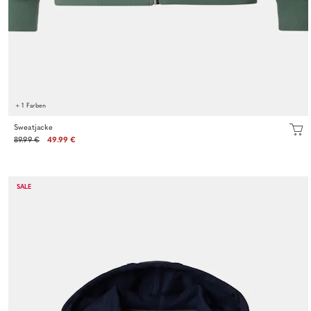
+ 1 Farben
Sweatjacke
89.99 €
49.99 €
SALE