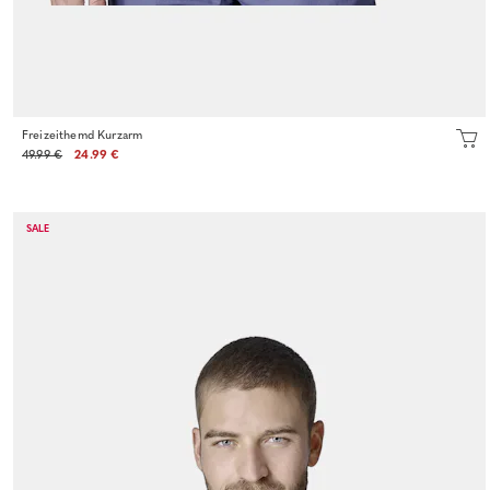
Freizeithemd Kurzarm
49.99 €
24.99 €
SALE