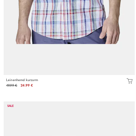
Leinenhemd kurzarm
49.99 €
24.99 €
SALE