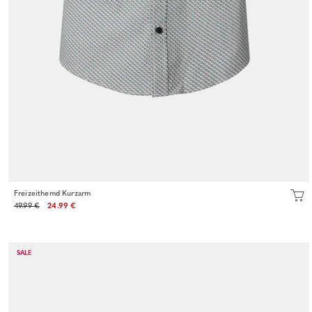
Freizeithemd Kurzarm
49.99 €
24.99 €
SALE