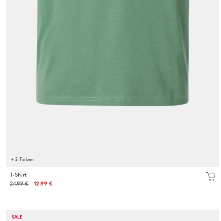
+ 2 Farben
T-Shirt
24.99 €
12.99 €
SALE