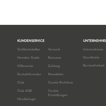
KUNDENSERVICE
UNTERNEHME
Größentabellen
Versand
Unternehmen
Storefinder
Hemden Guide
Retouren
Barrierefreiheit
Hilfecenter
Zahlung
Kontaktformular
Newsletter
Club
Cookie Richtlinie
Club AGB
Cookie
Einstellungen
Händlerlogin