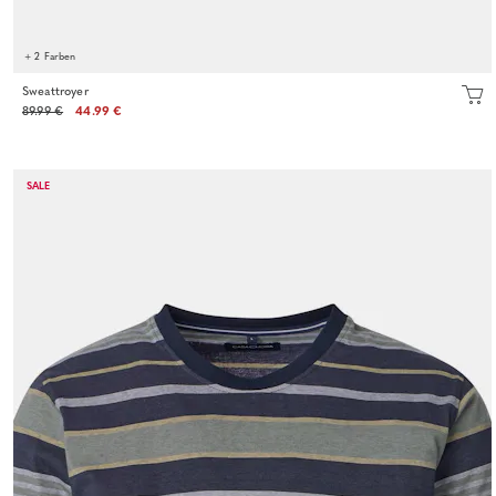
+ 2 Farben
Sweattroyer
89.99 €
44.99 €
SALE