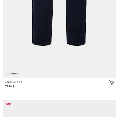
+ 3 Farben
Jeans STEVE
79.99 €
SALE