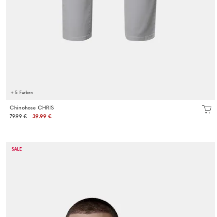
+ 5 Farben
Chinohose CHRIS
79.99 €
39.99 €
SALE