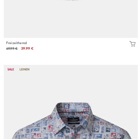
Freizeithemd
69.99 €
39.99 €
SALE
LEINEN