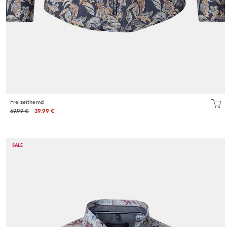
Freizeithemd
69.99 €
39.99 €
SALE