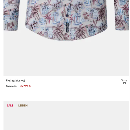
Freizeithemd
69.99 €
39.99 €
SALE
LEINEN