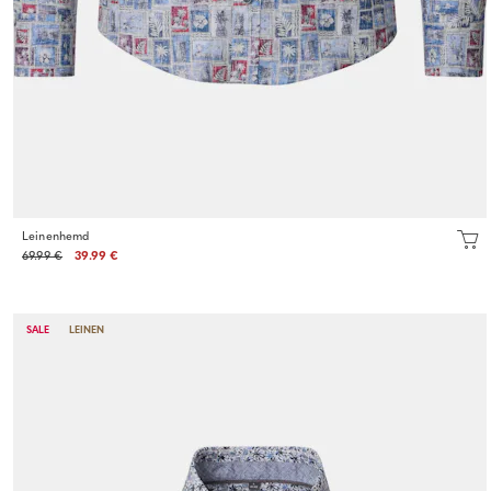
Leinenhemd
69.99 €
39.99 €
SALE
LEINEN