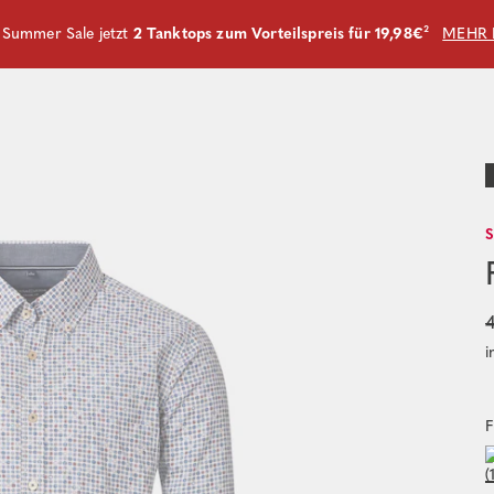
m Summer Sale jetzt
2 Tanktops zum Vorteilspreis für 19,98€
²
MEHR 
4
i
F