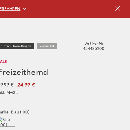
ERFAHREN
Artikel-Nr.
Button-Down-Kragen
Casual Fit
454485200
SALE
Freizeithemd
9.99 €
24.99 €
nkl. MwSt.
arbe: Blau (100)