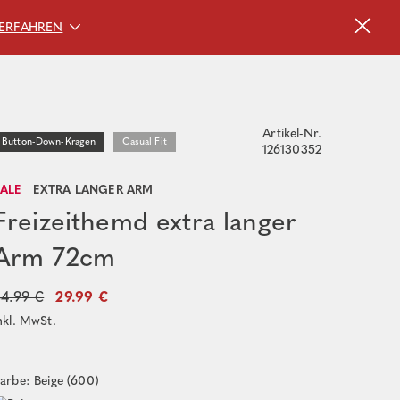
ERFAHREN
Artikel-Nr.
Button-Down-Kragen
Casual Fit
126130352
SALE
EXTRA LANGER ARM
Freizeithemd extra langer
Arm 72cm
54.99 €
29.99 €
nkl. MwSt.
arbe: Beige (600)