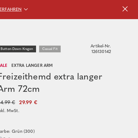
ERFAHREN
Artikel-Nr.
Button-Down-Kragen
Casual Fit
126130142
SALE
EXTRA LANGER ARM
Freizeithemd extra langer
Arm 72cm
54.99 €
29.99 €
nkl. MwSt.
arbe: Grün (300)