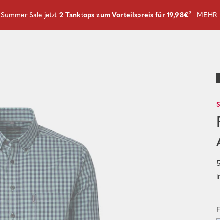
m Summer Sale jetzt
2 Tanktops zum Vorteilspreis für 19,98€
²
MEHR 
i
F