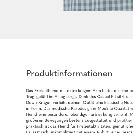
Produktinformationen
Das Freizeithemd mit extra langem Arm bietet dir eine 
Tragegefühl im Alltag sorgt. Dank des Casual Fit sitzt 
Down-Kragen verleiht deinem Outfit eine klassische Note
in Form. Das modische Karodesign in Mouliné-Qualität 
Hemd eine besondere, lebendige Farbwirkung verleiht. M
größeren Bewegungen bestens ausgestattet und profitier
praktisch ist das Hemd für Freizeitaktivitäten, gemütlic
Es lässt sich unkompliziert mit einem T-Shirt, einer Jean