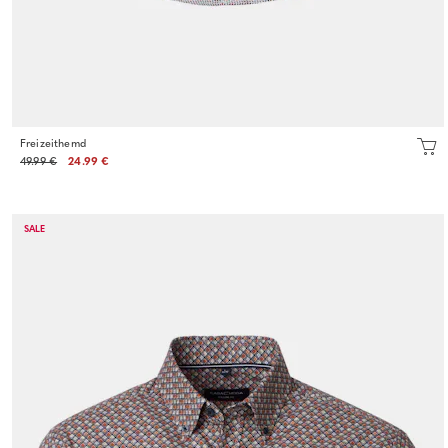
Freizeithemd
49.99 €
24.99 €
SALE