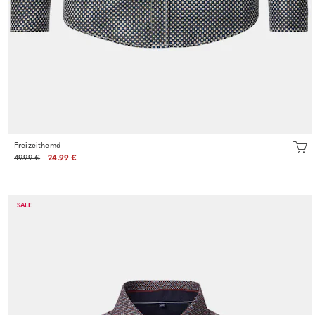
Freizeithemd
49.99 €
24.99 €
SALE