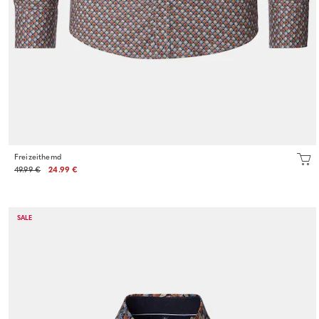
Freizeithemd
49.99 €
24.99 €
SALE