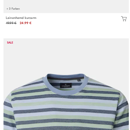
+ 3 Farben
Leinenhemd kurzarm
49.99 €
24.99 €
SALE