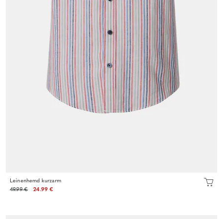
Leinenhemd kurzarm
49.99 €
24.99 €