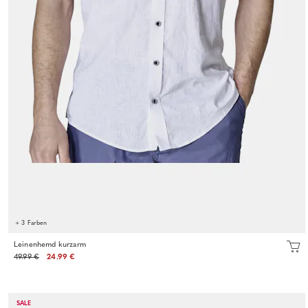
+ 3 Farben
Leinenhemd kurzarm
49.99 €
24.99 €
SALE