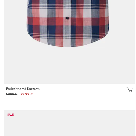
Freizeithemd Kurzarm
59.99 €
29.99 €
SALE