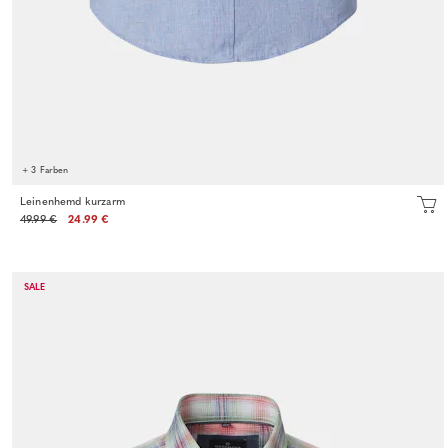
+ 3 Farben
Leinenhemd kurzarm
49.99 €
24.99 €
SALE