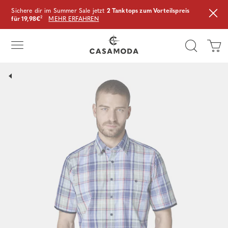
Sichere dir im Summer Sale jetzt
2 Tanktops zum Vorteilspreis
für 19,98€
²
MEHR ERFAHREN