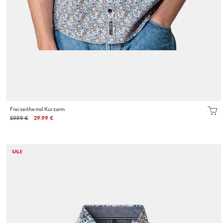
Freizeithemd Kurzarm
59.99 €
29.99 €
SALE