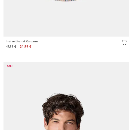
Freizeithemd Kurzarm
49.99 €
24.99 €
SALE