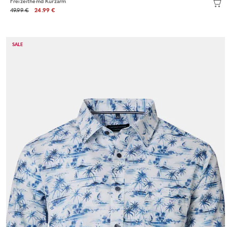
Freizeithemd Kurzarm
49.99 €
24.99 €
SALE