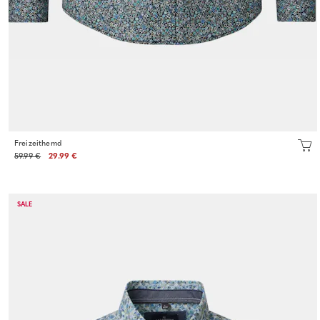
Freizeithemd
59.99 €
29.99 €
SALE