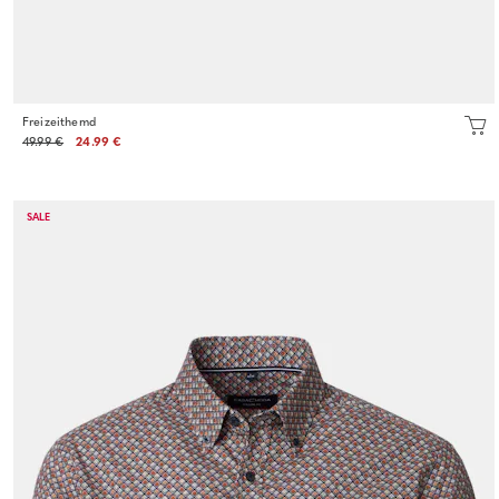
Freizeithemd
49.99 €
24.99 €
SALE