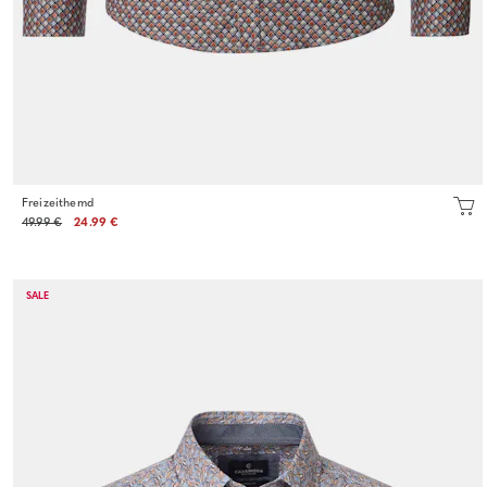
Freizeithemd
49.99 €
24.99 €
SALE