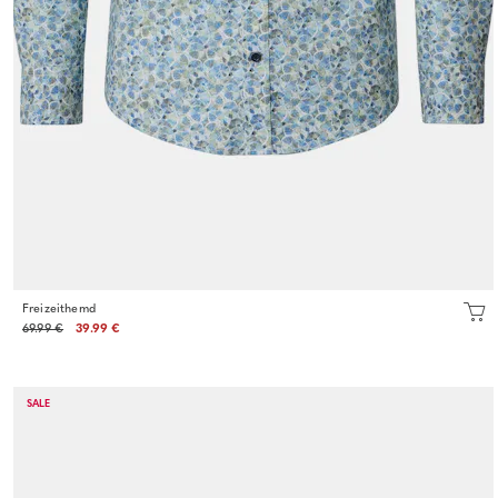
Freizeithemd
69.99 €
39.99 €
SALE