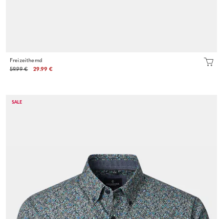
Freizeithemd
59.99 €
29.99 €
SALE