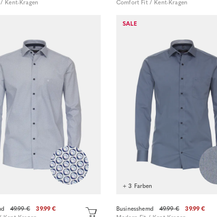
 / Kent-Kragen
Comfort Fit / Kent-Kragen
Sofort kaufen
Sofort kaufen
SALE
+ 3 Farben
md
49.99 €
39.99 €
Businesshemd
49.99 €
39.99 €