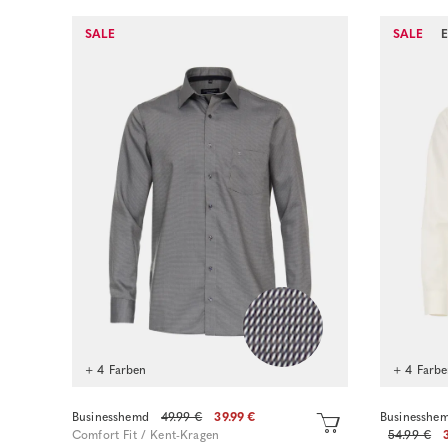
SALE
SALE
Sofort kaufen
+ 4 Farben
+ 4 Farb
Businesshemd
49.99 €
39.99 €
Businesshem
Comfort Fit / Kent-Kragen
54.99 €