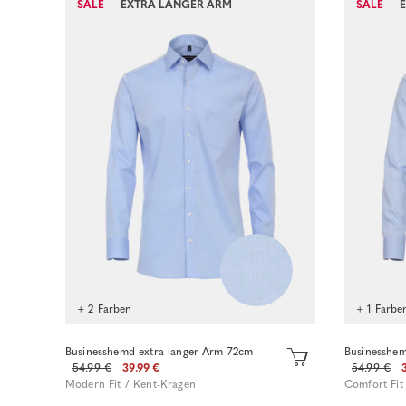
SALE
EXTRA LANGER ARM
SALE
+ 2 Farben
+ 1 Farbe
Businesshemd extra langer Arm 72cm
Businesshem
54.99 €
39.99 €
54.99 €
Modern Fit / Kent-Kragen
Comfort Fit