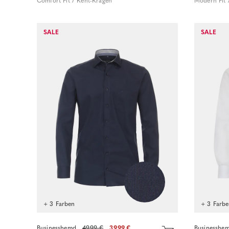
Comfort Fit / Kent-Kragen
Modern Fit 
SALE
SALE
Sofort kaufen
+ 3 Farben
+ 3 Farb
Businesshemd
49.99 €
39.99 €
Businesshe