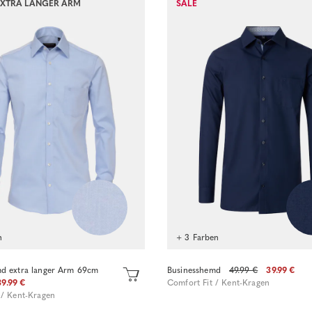
EXTRA LANGER ARM
SALE
n
+ 3 Farben
d extra langer Arm 69cm
Businesshemd
49.99 €
39.99 €
39.99 €
Comfort Fit / Kent-Kragen
 / Kent-Kragen