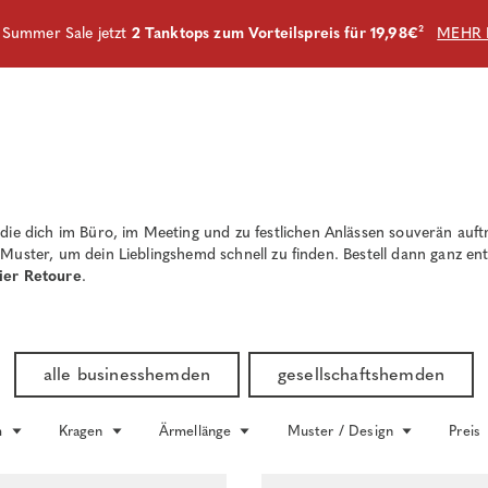
m Summer Sale jetzt
2 Tanktops zum Vorteilspreis für 19,98€
²
MEHR 
 die dich im Büro, im Meeting und zu festlichen Anlässen souverän auft
Muster, um dein Lieblingshemd schnell zu finden. Bestell dann ganz en
ier Retoure
.
alle businesshemden
gesellschaftshemden
m
Kragen
Ärmellänge
Muster / Design
Preis