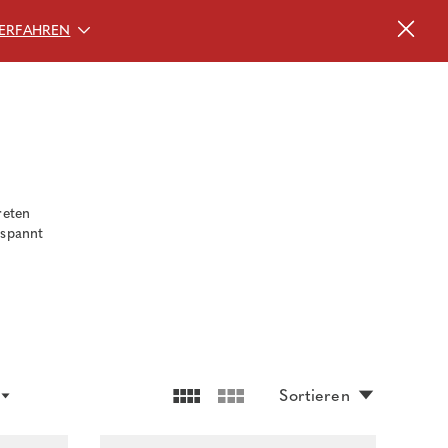
ERFAHREN
reten
tspannt
Sortieren