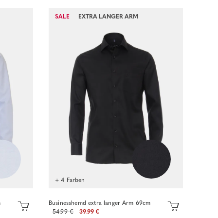
SALE
EXTRA LANGER ARM
Sofort kaufen
+ 4 Farben
m
Businesshemd extra langer Arm 69cm
54.99 €
39.99 €