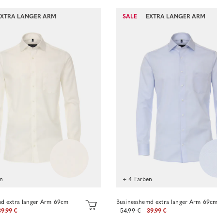
Sofort kaufen
EXTRA LANGER ARM
SALE
EXTRA LANGER ARM
Sofort kaufen
en
+ 4 Farben
d extra langer Arm 69cm
Businesshemd extra langer Arm 69c
39.99 €
54.99 €
39.99 €