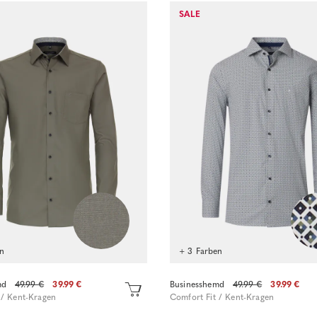
Sofort kaufen
SALE
Sofort kaufen
en
+ 3 Farben
md
49.99 €
39.99 €
Businesshemd
49.99 €
39.99 €
 / Kent-Kragen
Comfort Fit / Kent-Kragen