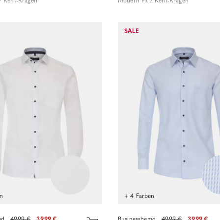
/ Kent-Kragen
Modern Fit / Kent-Kragen
Sofort kaufen
SALE
Sofort kaufen
en
+ 4 Farben
md
49.99 €
39.99 €
Businesshemd
49.99 €
39.99 €