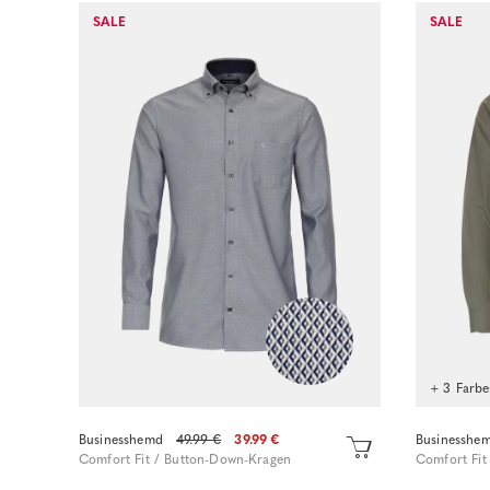
SALE
SALE
Sofort kaufen
+ 3 Farb
Businesshemd
49.99 €
39.99 €
Businesshe
Comfort Fit / Button-Down-Kragen
Comfort Fit