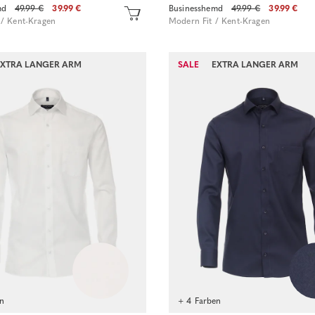
md
49.99 €
39.99 €
Businesshemd
49.99 €
39.99 €
 / Kent-Kragen
Modern Fit / Kent-Kragen
Sofort kaufen
EXTRA LANGER ARM
SALE
EXTRA LANGER ARM
Sofort kaufen
en
+ 4 Farben