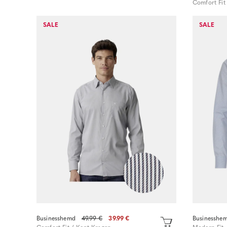
Comfort Fit
Sofort kaufen
SALE
SALE
Businesshemd
49.99 €
39.99 €
Businesshe