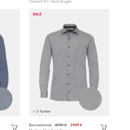
Comfort Fit / Kent-Kragen
Sofort kaufen
SALE
+ 3 Farben
Businesshemd
49.99 €
39.99 €