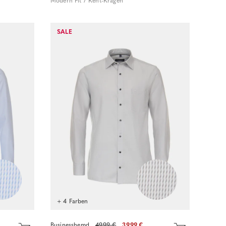
Modern Fit / Kent-Kragen
Sofort kaufen
SALE
+ 4 Farben
Businesshemd
49.99 €
39.99 €