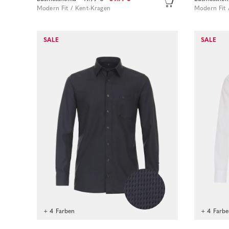
Modern Fit / Kent-Kragen
Modern Fit 
Sofort kaufen
SALE
SALE
+ 4 Farben
+ 4 Farb