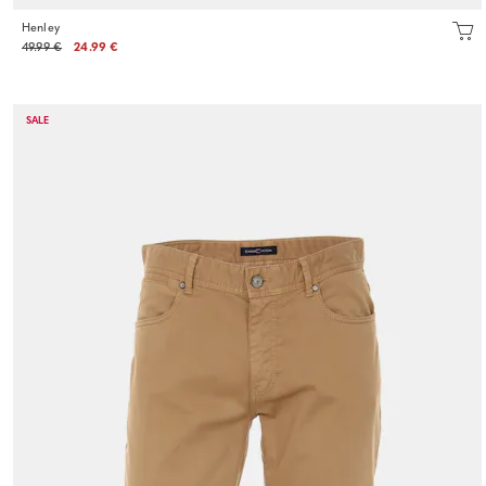
Henley
49.99 €
24.99 €
SALE