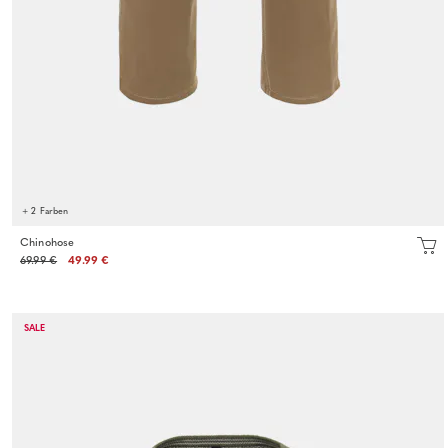
+ 2 Farben
Chinohose
69.99 €
49.99 €
SALE