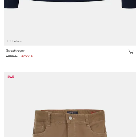
+ 11 Farben
Sweattroyer
69.99 €
39.99 €
SALE