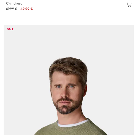
Chinohose
69.99 €
49.99 €
SALE