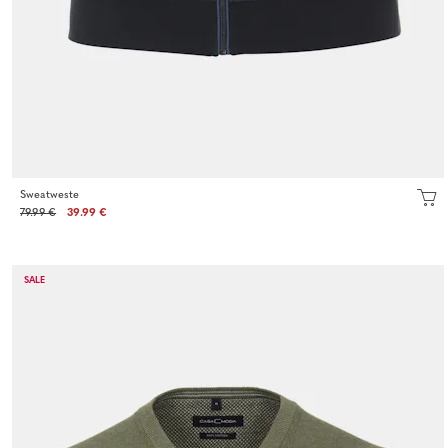
Sweatweste
79.99 €
39.99 €
SALE