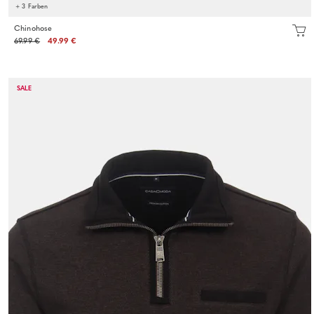
+ 3 Farben
Chinohose
69.99 €
49.99 €
SALE