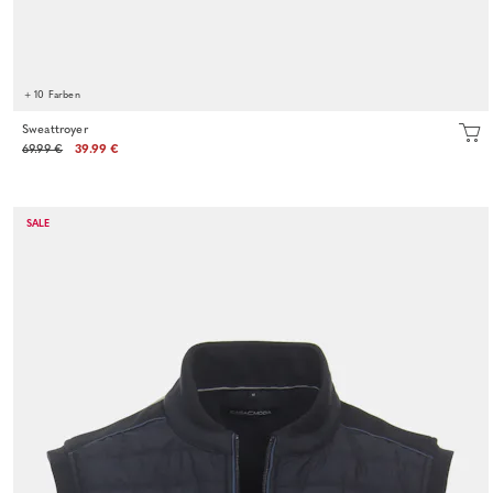
+ 10 Farben
Sweattroyer
69.99 €
39.99 €
SALE