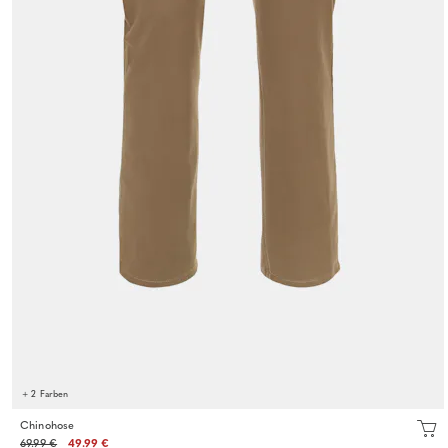
+ 2 Farben
Chinohose
69.99 €
49.99 €