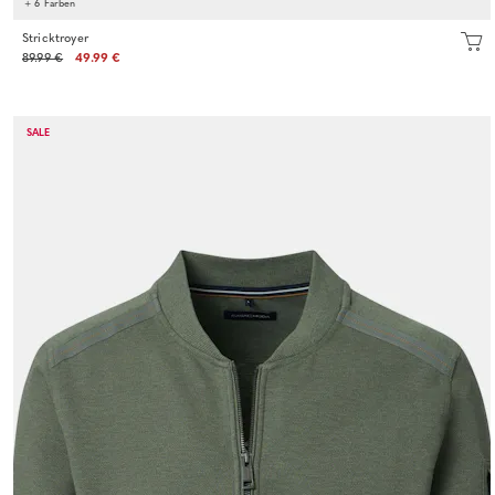
+ 6 Farben
Stricktroyer
89.99 €
49.99 €
SALE