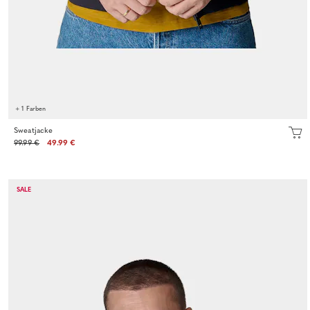
+ 1 Farben
Sweatjacke
99.99 €
49.99 €
SALE