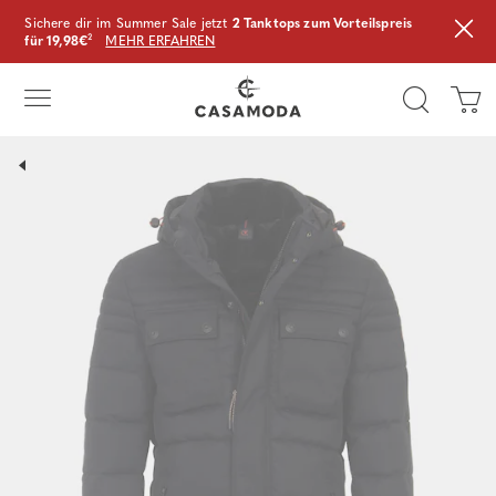
Sichere dir im Summer Sale jetzt
2 Tanktops zum Vorteilspreis
für 19,98€
²
MEHR ERFAHREN