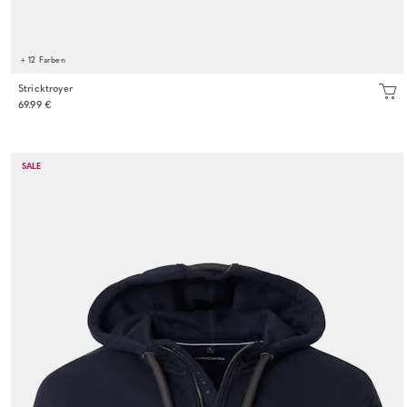
+ 12 Farben
Stricktroyer
69.99 €
SALE