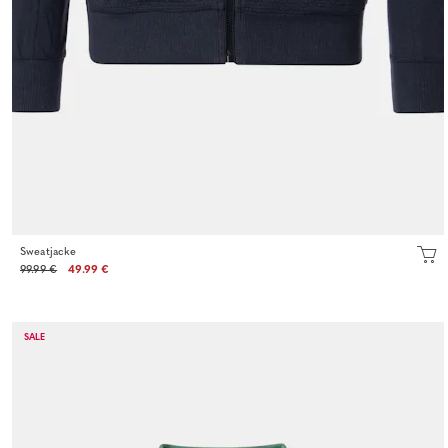
Sweatjacke
99.99 €
49.99 €
SALE