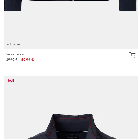
+ 1 Farben
Sweatjacke
89.99 €
49.99 €
SALE