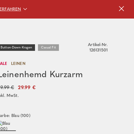
ERFAHREN
Artikel-Nr.
Button-Down-Kragen
Casual Fit
126131501
SALE
LEINEN
Leinenhemd Kurzarm
9.99 €
29.99 €
nkl. MwSt.
arbe: Blau (100)