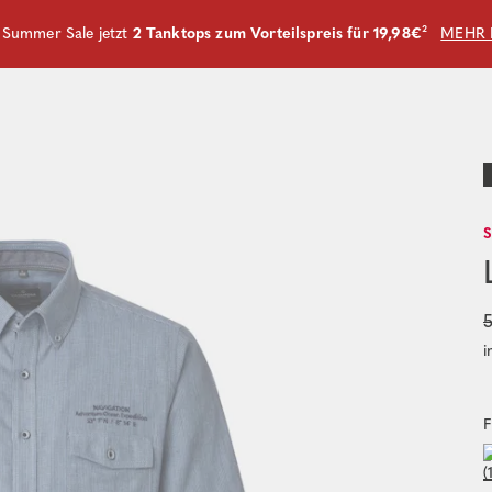
m Summer Sale jetzt
2 Tanktops zum Vorteilspreis für 19,98€
²
MEHR 
5
i
F