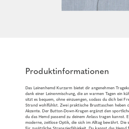
Produktinformationen
Das Leinenhemd Kurzarm bietet dir angenehmen Tragekom
dank einer Leinenmischung, die an warmen Tagen ein küh
sitzt es bequem, ohne einzuengen, sodass du dich bei Fr
Strand wohlfühlst. Zwei praktische Brusttaschen heben d
Akzente. Der Button-Down-Kragen ergänzt den sportlichen S
du das Hemd passend zu deinem Anlass tragen kannst. Ei
moderne, zeitlose Optik, die sich im Alltag bewährt. Die
für zusätzliche Strapazierfähigkeit. Du kannst das Hemd 