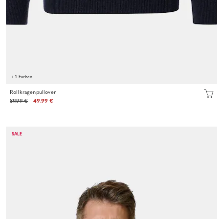
+ 1 Farben
Rollkragenpullover
89.99 €
49.99 €
SALE