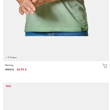
+ 3 Farben
Henley
49.99 €
24.99 €
SALE