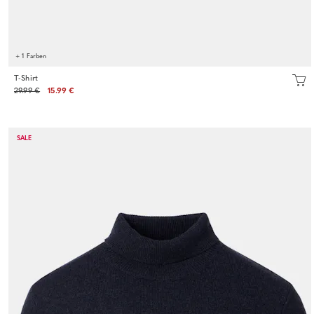
+ 1 Farben
T-Shirt
29.99 €
15.99 €
SALE