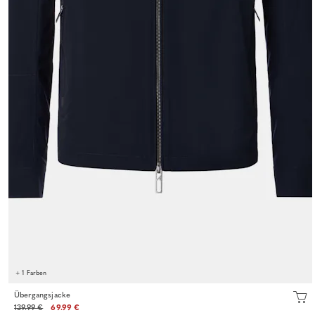
+ 1 Farben
Übergangsjacke
139.99 €
69.99 €