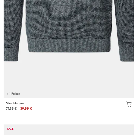
+ 1 Farben
Stricktroyer
79.99 €
39.99 €
SALE