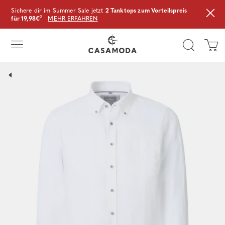
Sichere dir im Summer Sale jetzt
2 Tanktops zum Vorteilspreis
für 19,98€
²
MEHR ERFAHREN