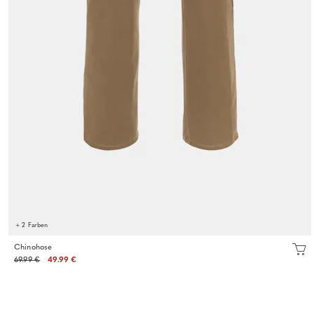
+ 2 Farben
Chinohose
69.99 €
49.99 €