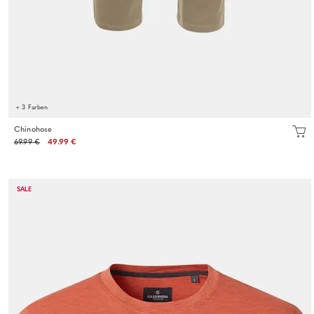
+ 3 Farben
Chinohose
69.99 €
49.99 €
SALE