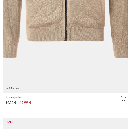
+ 1 Farben
Strickjacke
89.99 €
49.99 €
SALE