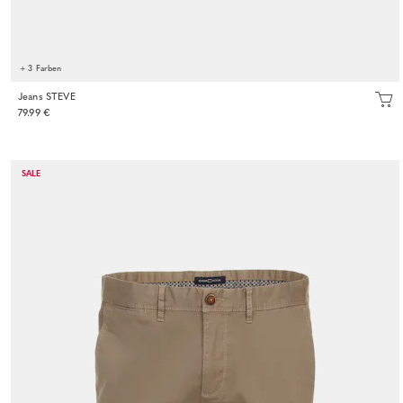
+ 3 Farben
Jeans STEVE
79.99 €
SALE