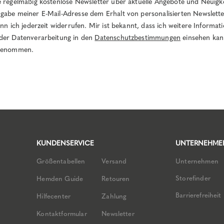
e regelmäßig kostenlose Newsletter über aktuelle Angebote und Neuigk
gabe meiner E-Mail-Adresse dem Erhalt von personalisierten Newslett
ann ich jederzeit widerrufen. Mir ist bekannt, dass ich weitere Informa
der Datenverarbeitung in den
Datenschutzbestimmungen
einsehen kan
 genommen.
KUNDENSERVICE
UNTERNEHME
Größentabellen
Versand
Unternehmen
Storefinder
Hemden Guide
Retouren
Barrierefreiheit
Hilfecenter
Zahlung
Kontaktformular
Newsletter