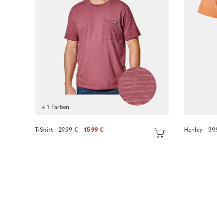
+ 1 Farben
T-Shirt
29.99 €
15.99 €
Henley
39.
Sofort kaufen