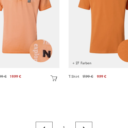
+ 27 Farben
99 €
19.99 €
T-Shirt
17.99 €
9.99 €
Sofort kaufen
Sofort kaufen
1