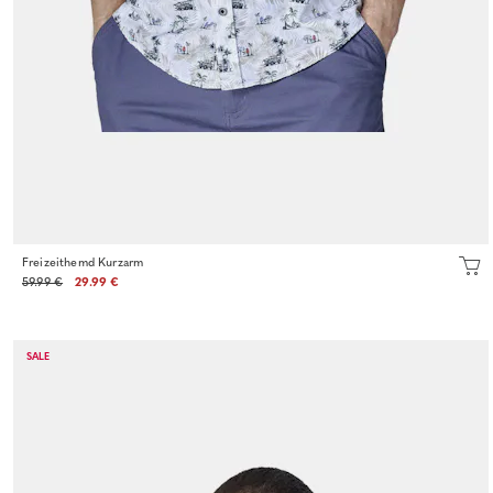
Freizeithemd Kurzarm
59.99 €
29.99 €
SALE