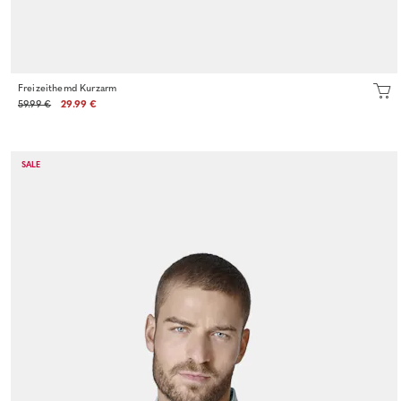
Freizeithemd Kurzarm
59.99 €
29.99 €
SALE