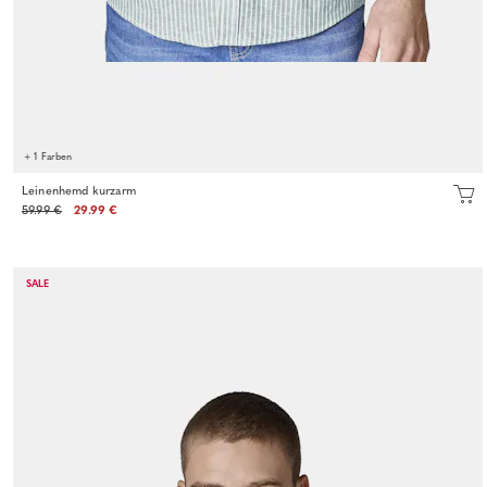
+ 1 Farben
Leinenhemd kurzarm
59.99 €
29.99 €
SALE