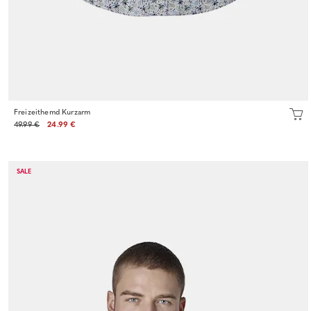
Freizeithemd Kurzarm
49.99 €
24.99 €
SALE