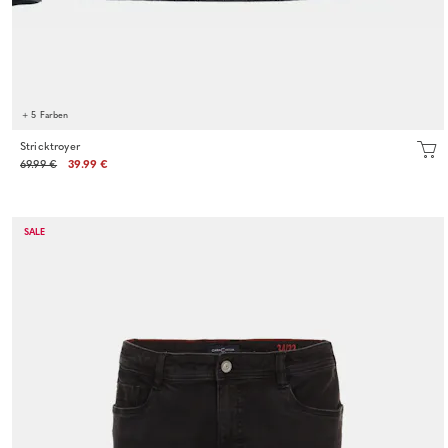
+ 5 Farben
Stricktroyer
69.99 €
39.99 €
SALE