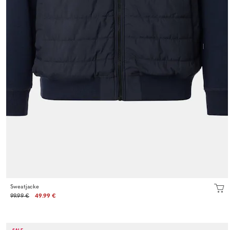
Sweatjacke
99.99 €
49.99 €