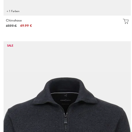
+ 1 Farben
Chinohose
69.99 €
49.99 €
SALE