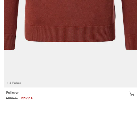
+ 6 Farben
Pullover
59.99 €
29.99 €