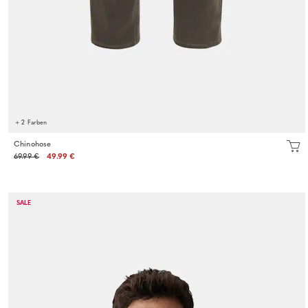
+ 2 Farben
Chinohose
69.99 €
49.99 €
SALE