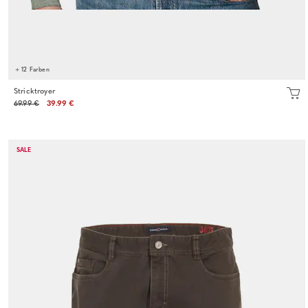
+ 12 Farben
Stricktroyer
69.99 €
39.99 €
SALE