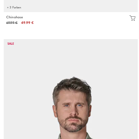
+ 3 Farben
Chinohose
69.99 €
49.99 €
SALE