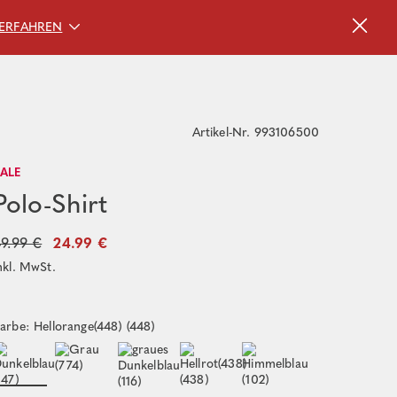
ERFAHREN
Artikel-Nr. 993106500
SALE
Polo-Shirt
9.99 €
24.99 €
nkl. MwSt.
arbe: Hellorange(448) (448)