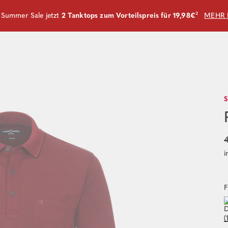
m Summer Sale jetzt
2 Tanktops zum Vorteilspreis für 19,98€
²
MEHR 
4
i
F