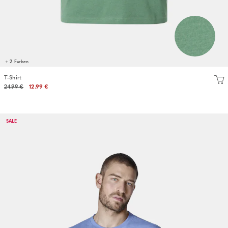
+ 2 Farben
T-Shirt
24.99 €
12.99 €
SALE