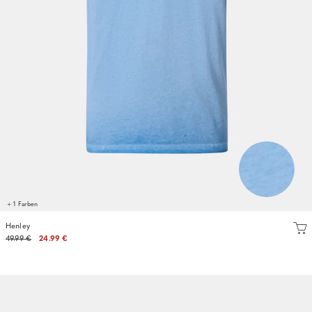
+ 1 Farben
Henley
49.99 €
24.99 €