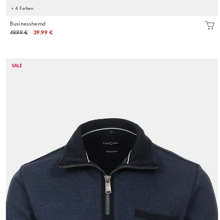
+ 4 Farben
Businesshemd
49.99 €
39.99 €
SALE