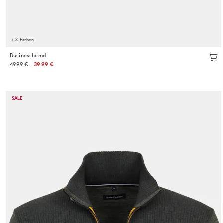
+ 3 Farben
Businesshemd
49.99 €
39.99 €
SALE