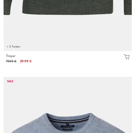
+ 3 Farben
Troyer
79.99 €
39.99 €
SALE