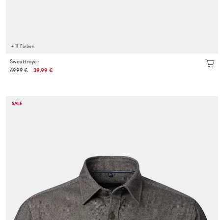
+ 11 Farben
Sweattroyer
69.99 €
39.99 €
SALE