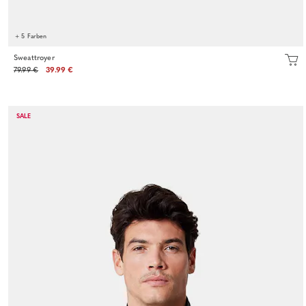
+ 5 Farben
Sweattroyer
79.99 €
39.99 €
SALE