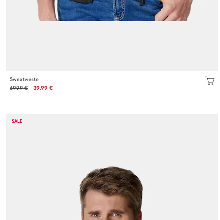
Sweatweste
69.99 €
39.99 €
SALE