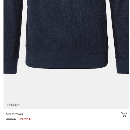
+ 1 Farben
Sweattroyer
79.99 €
39.99 €