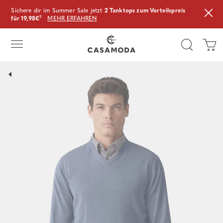
Sichere dir im Summer Sale jetzt
2 Tanktops zum Vorteilspreis
für 19,98€
²
MEHR ERFAHREN