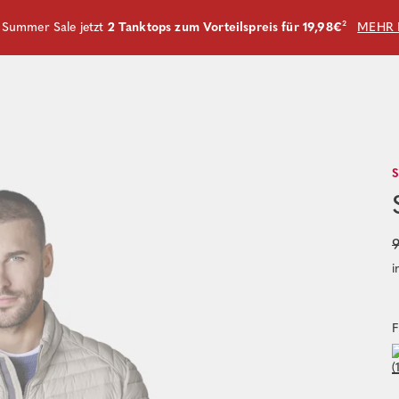
m Summer Sale jetzt
2 Tanktops zum Vorteilspreis für 19,98€
²
MEHR 
9
i
F