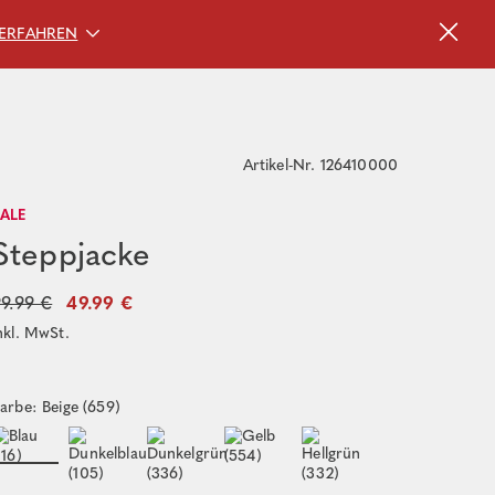
ERFAHREN
Artikel-Nr. 126410000
SALE
Steppjacke
9.99 €
49.99 €
nkl. MwSt.
arbe: Beige (659)