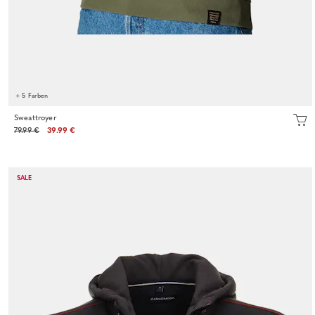
+ 5 Farben
Sweattroyer
79.99 €
39.99 €
SALE