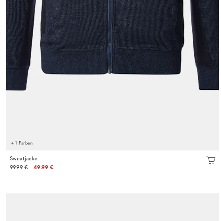
+ 1 Farben
Sweatjacke
99.99 €
49.99 €