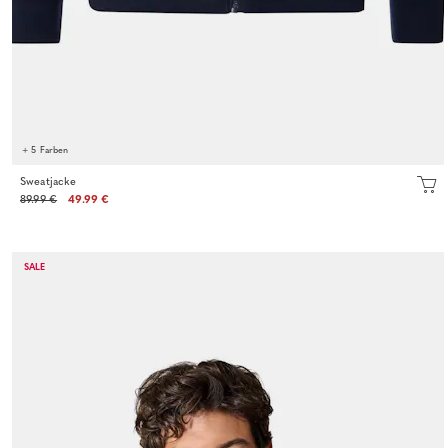
+ 5 Farben
Sweatjacke
89.99 €
49.99 €
SALE