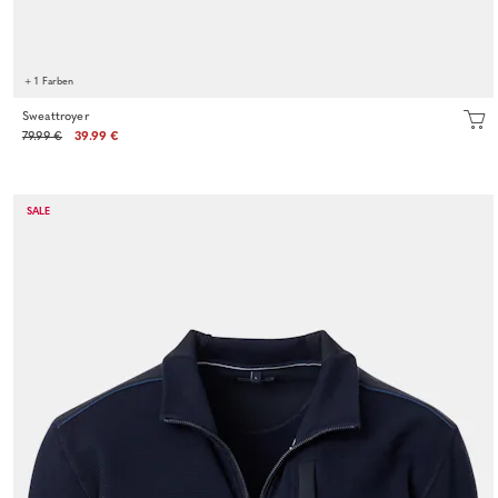
+ 1 Farben
Sweattroyer
79.99 €
39.99 €
SALE