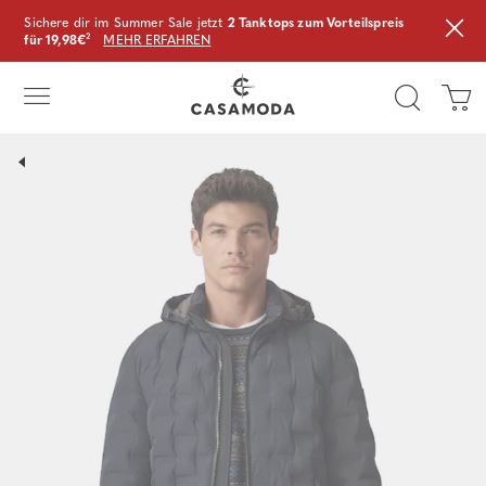
Sichere dir im Summer Sale jetzt
2 Tanktops zum Vorteilspreis
für 19,98€
²
MEHR ERFAHREN