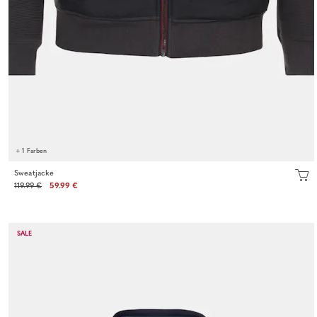
+ 1 Farben
Sweatjacke
119.99 €
59.99 €
SALE