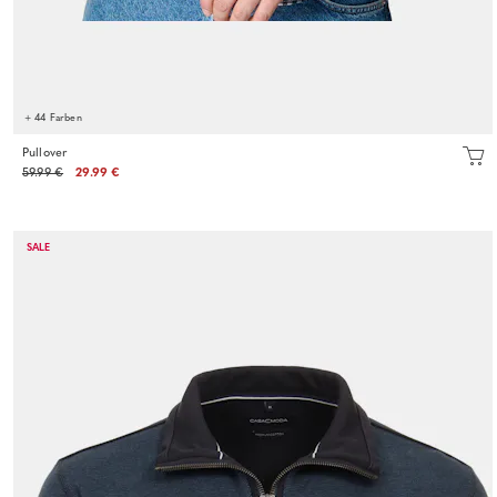
+ 44 Farben
Pullover
59.99 €
29.99 €
SALE