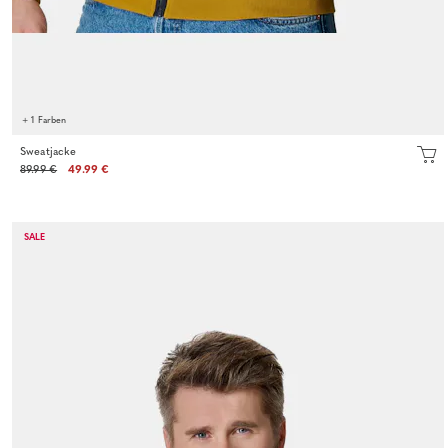
+ 1 Farben
Sweatjacke
89.99 €
49.99 €
SALE