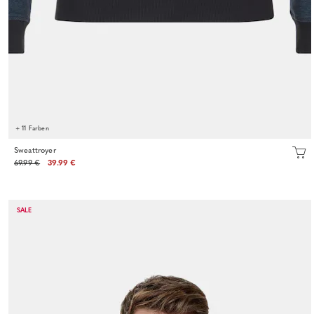
+ 11 Farben
Sweattroyer
69.99 €
39.99 €
SALE