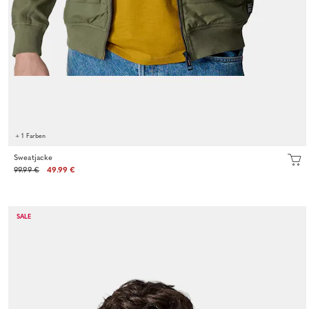
+ 1 Farben
Sweatjacke
99.99 €
49.99 €
SALE