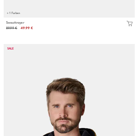
+ 1 Farben
Sweattroyer
89.99 €
49.99 €
SALE