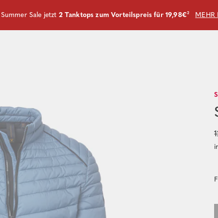
m Summer Sale jetzt
2 Tanktops zum Vorteilspreis für 19,98€
²
MEHR 
1
i
F