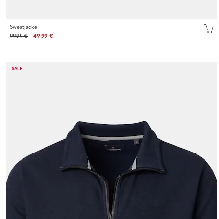
Sweatjacke
99.99 €
49.99 €
SALE