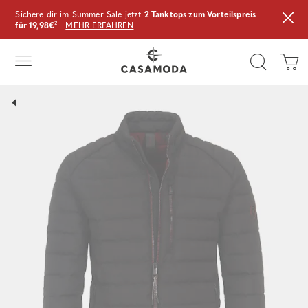
Sichere dir im Summer Sale jetzt
2 Tanktops zum Vorteilspreis
für 19,98€
²
MEHR ERFAHREN