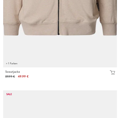
+ 1 Farben
Sweatjacke
89.99 €
49.99 €
SALE