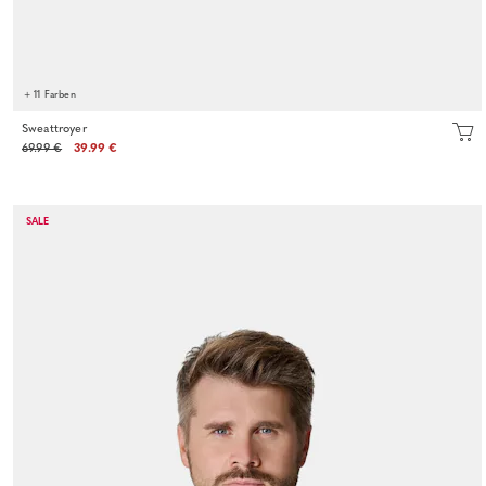
+ 11 Farben
Sweattroyer
69.99 €
39.99 €
SALE