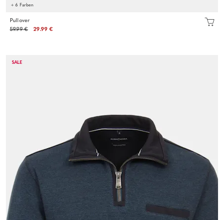
+ 6 Farben
Pullover
59.99 €
29.99 €
SALE