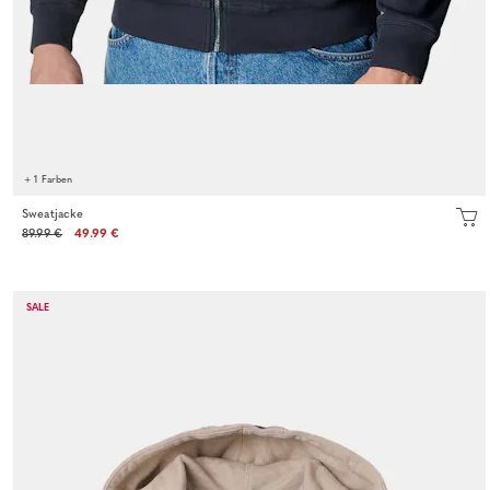
+ 1 Farben
Sweatjacke
89.99 €
49.99 €
SALE