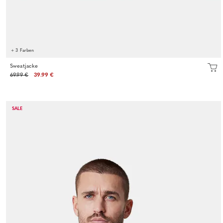
+ 3 Farben
Sweatjacke
69.99 €
39.99 €
SALE