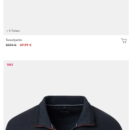
+ 5 Farben
Sweatjacke
89.99 €
49.99 €
SALE