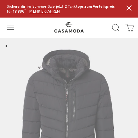
Sichere dir im Summer Sale jetzt
2 Tanktops zum Vorteilspreis
für 19,98€
²
MEHR ERFAHREN