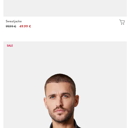
Sweatjacke
99.99 €
49.99 €
SALE