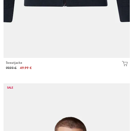
Sweatjacke
99.99 €
49.99 €
SALE