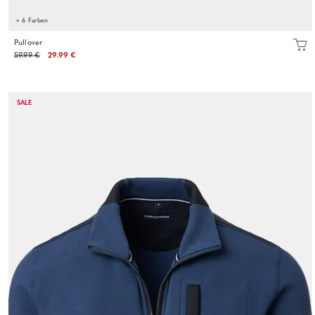
+ 6 Farben
Pullover
59.99 €
29.99 €
SALE