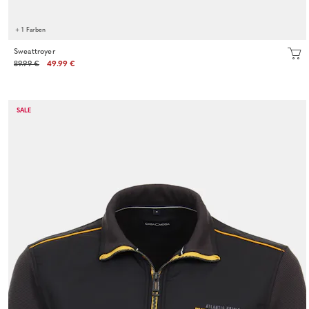
+ 1 Farben
Sweattroyer
89.99 €
49.99 €
SALE