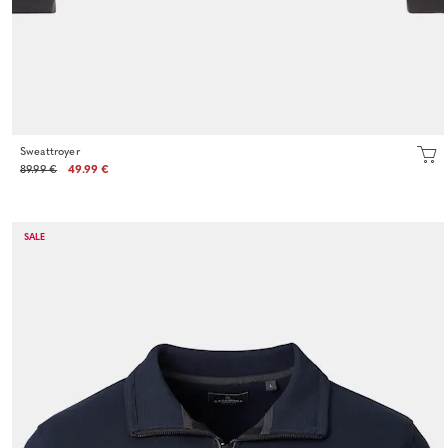
Sweattroyer
89.99 €
49.99 €
SALE