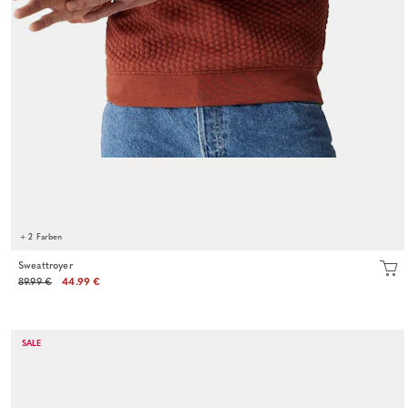
+ 2 Farben
Sweattroyer
89.99 €
44.99 €
SALE