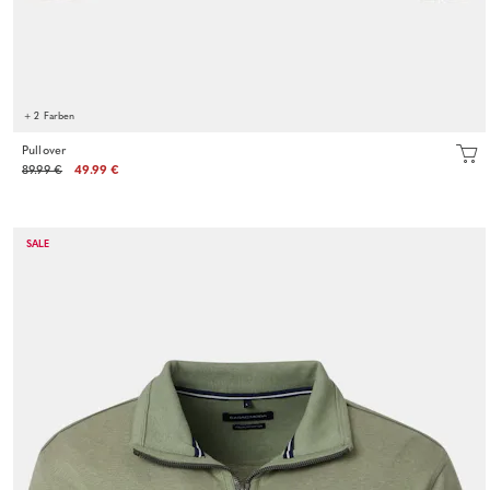
+ 2 Farben
Pullover
89.99 €
49.99 €
SALE