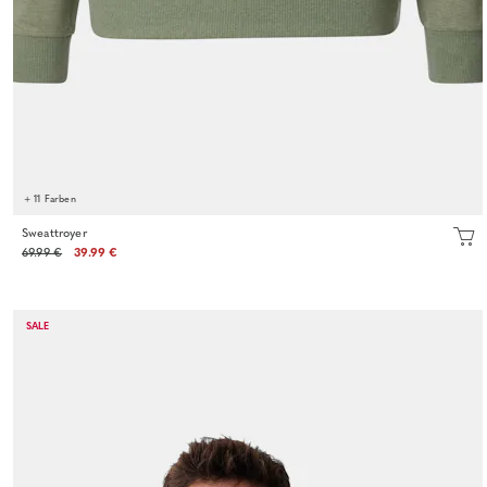
+ 11 Farben
Sweattroyer
69.99 €
39.99 €
SALE