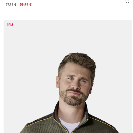
79.99 €
59.99 €
SALE