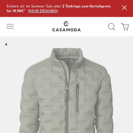
Sichere dir im Summer Sale jetzt
2 Tanktops zum Vorteilspreis
für 19,98€
²
MEHR ERFAHREN