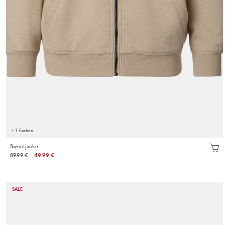
+ 1 Farben
Sweatjacke
89.99 €
49.99 €
SALE