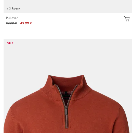
+ 3 Farben
Pullover
89.99 €
49.99 €
SALE