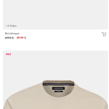
+ 6 Farben
Stricktroyer
69.99 €
39.99 €
SALE