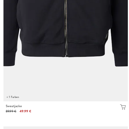
+ 1 Farben
Sweatjacke
89.99 €
49.99 €