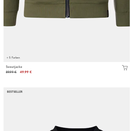
+ 5 Farben
Sweatjacke
89.99 €
49.99 €
BESTSELLER