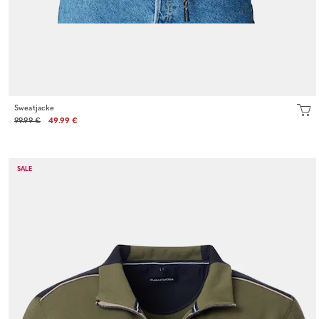
Sweatjacke
99.99 €
49.99 €
SALE