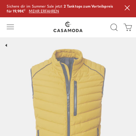
Sichere dir im Summer Sale jetzt
2 Tanktops zum Vorteilspreis
für 19,98€
²
MEHR ERFAHREN