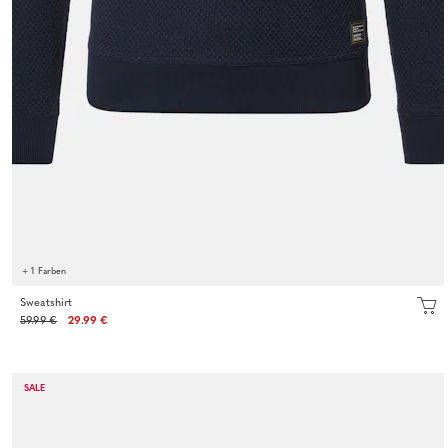
+ 1 Farben
Sweatshirt
59.99 €
29.99 €
SALE