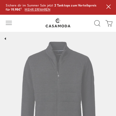
Sichere dir im Summer Sale jetzt
2 Tanktops zum Vorteilspreis
für 19,98€
²
MEHR ERFAHREN