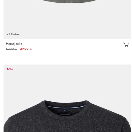
+ 1 Farben
Hemdjacke
69.99 €
39.99 €
SALE