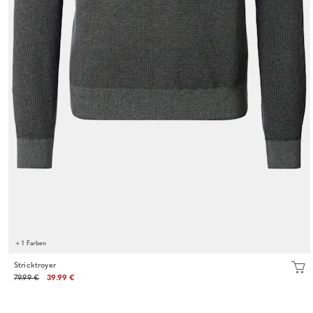
+ 1 Farben
Stricktroyer
79.99 €
39.99 €