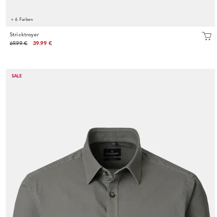
+ 6 Farben
Stricktroyer
69.99 €
39.99 €
SALE