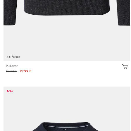
+ 6 Farben
Pullover
59.99 €
29.99 €
SALE