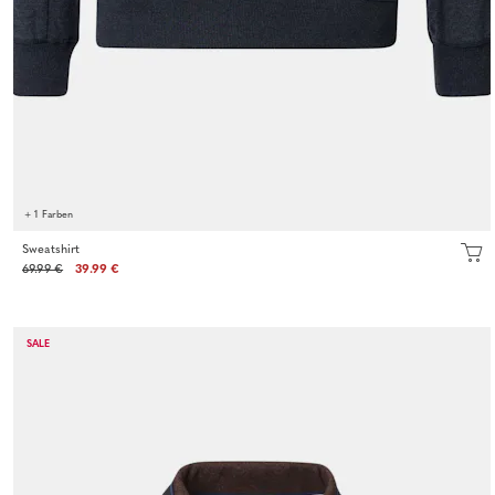
+ 1 Farben
Sweatshirt
69.99 €
39.99 €
SALE