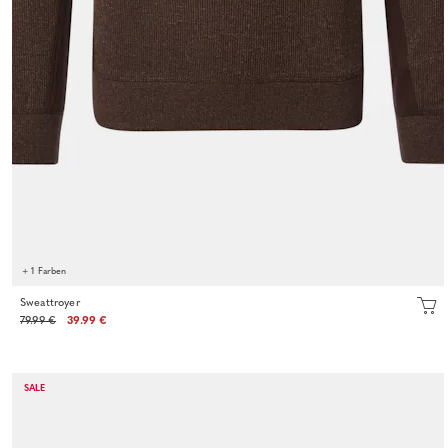
+ 1 Farben
Sweattroyer
79.99 €
39.99 €
SALE