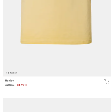
+ 3 Farben
Henley
49.99 €
24.99 €