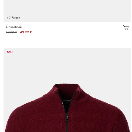
+ 3 Farben
Chinohose
69.99 €
49.99 €
SALE