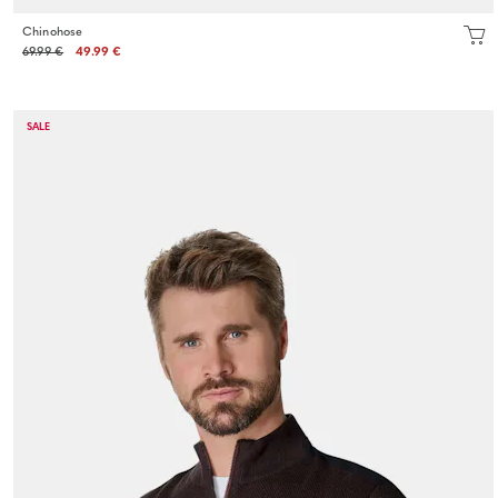
Chinohose
69.99 €
49.99 €
SALE