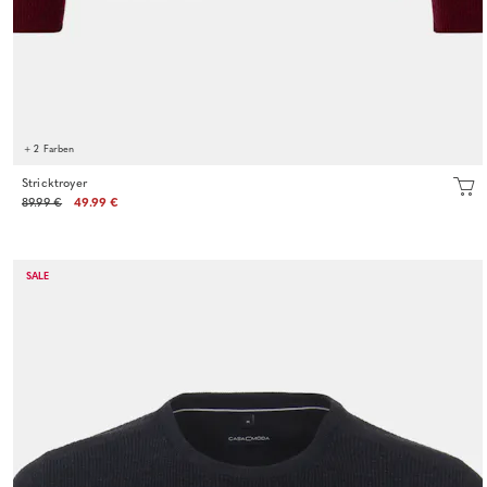
+ 2 Farben
Stricktroyer
89.99 €
49.99 €
SALE