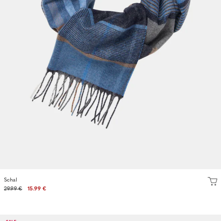
Schal
29.99 €
15.99 €