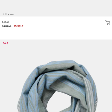
+ 1 Farben
Schal
29.99 €
15.99 €
SALE