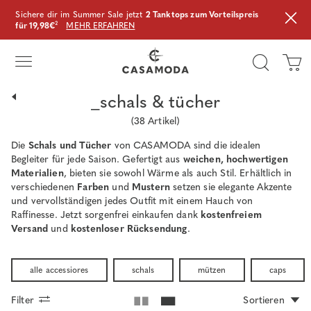
Sichere dir im Summer Sale jetzt
2 Tanktops zum Vorteilspreis
für 19,98€
²
MEHR ERFAHREN
_schals & tücher
(
38
Artikel)
Die
Schals und Tücher
von CASAMODA sind die idealen
Begleiter für jede Saison. Gefertigt aus
weichen, hochwertigen
Materialien
, bieten sie sowohl Wärme als auch Stil. Erhältlich in
verschiedenen
Farben
und
Mustern
setzen sie elegante Akzente
und vervollständigen jedes Outfit mit einem Hauch von
Raffinesse. Jetzt sorgenfrei einkaufen dank
kostenfreiem
Versand
und
kostenloser Rücksendung
.
alle accessiores
schals
mützen
caps
Filter
Sortieren