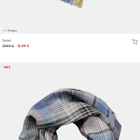
+ 1 Farben
Schal
29.99 €
15.99 €
SALE