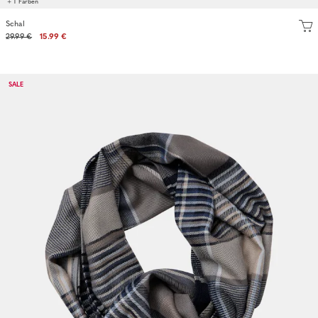
+ 1 Farben
Schal
29.99 €
15.99 €
SALE