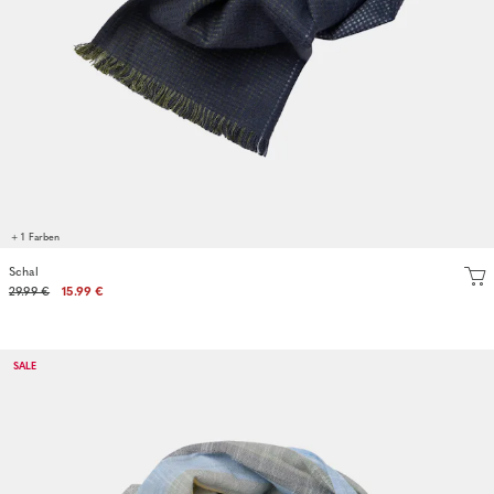
+ 1 Farben
Schal
29.99 €
15.99 €
SALE