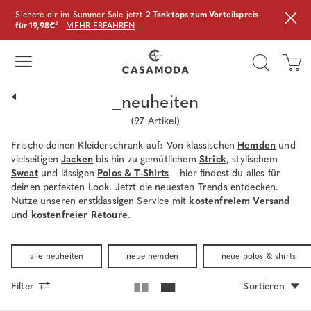
Sichere dir im Summer Sale jetzt
2 Tanktops zum Vorteilspreis
für 19,98€
²
MEHR ERFAHREN
_neuheiten
(
97
Artikel)
Frische deinen Kleiderschrank auf: Von klassischen
Hemden
und
vielseitigen
Jacken
bis hin zu gemütlichem
Strick
, stylischem
Sweat
und lässigen
Polos & T-Shirts
– hier findest du alles für
deinen perfekten Look. Jetzt die neuesten Trends entdecken.
Nutze unseren erstklassigen Service mit
kostenfreiem Versand
und
kostenfreier Retoure
.
alle neuheiten
neue hemden
neue polos & shirts
Filter
Sortieren