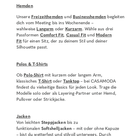
Hemden
Unsere
Freizeithemden
und
Businesshemden
begleiten
dich vom Meeting bis ins Wochenende –
wahlweise
Langarm
oder
Kurzarm
. Wähle aus drei
Passformen
Comfort Fit
,
Casual Fit
und
Modern
Fit
für einen Sitz, der zu deinem Stil und deiner
Silhouette passt.
Polos & T-Shirts
Ob
Polo-Shirt
mit kurzem oder langem Arm,
klassisches
T-Shirt
oder
Tanktop
– bei CASAMODA
findest du vielseitige Basics für jeden Look. Trage die
Modelle solo oder als Layering-Partner unter Hemd,
Pullover oder Strickjacke.
Jacken
Von leichten
Steppjacken
bis zu
funktionalen
Softshelljacken
– mit oder ohne Kapuze
– bist du wetterfest und stilvoll unterwegs. Durch