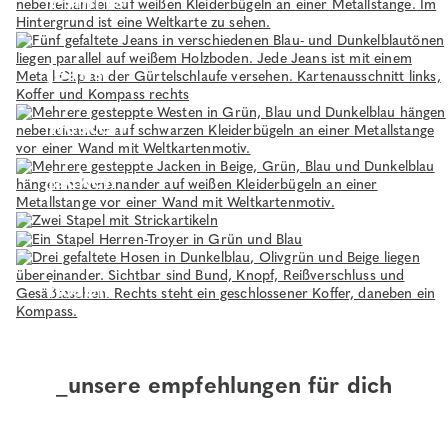
jeans
westen
jacken
strick
sweat
hosen
_unsere empfehlungen für dich