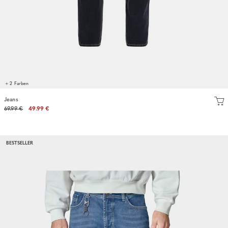
+ 2 Farben
Jeans
69.99 €
49.99 €
BESTSELLER