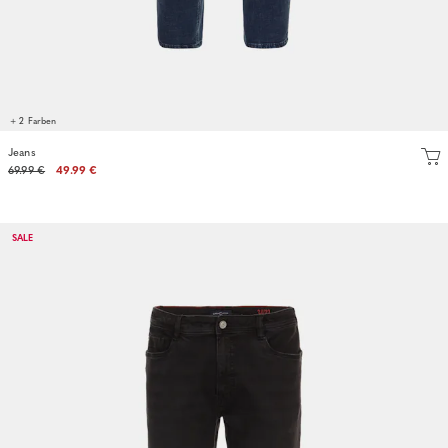
+ 2 Farben
Jeans
69.99 €
49.99 €
SALE