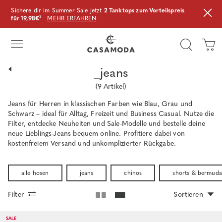
Sichere dir im Summer Sale jetzt
2 Tanktops zum Vorteilspreis
für 19,98€
²
MEHR ERFAHREN
_jeans
(
9
Artikel)
Jeans für Herren in klassischen Farben wie Blau, Grau und
Schwarz – ideal für Alltag, Freizeit und Business Casual. Nutze die
Filter, entdecke Neuheiten und Sale-Modelle und bestelle deine
neue Lieblings-Jeans bequem online. Profitiere dabei von
kostenfreiem Versand und unkomplizierter Rückgabe.
alle hosen
jeans
chinos
shorts & bermuda
Filter
Sortieren
SALE