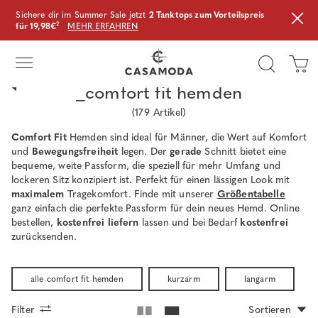
Sichere dir im Summer Sale jetzt
2 Tanktops zum Vorteilspreis
für 19,98€
²
MEHR ERFAHREN
_comfort fit hemden
(
179
Artikel)
Comfort Fit
Hemden sind ideal für Männer, die Wert auf Komfort
und
Bewegungsfreiheit
legen. Der
gerade
Schnitt bietet eine
bequeme, weite Passform, die speziell für mehr Umfang und
lockeren Sitz konzipiert ist. Perfekt für einen lässigen Look mit
maximalem
Tragekomfort. Finde mit unserer
Größentabelle
ganz einfach die perfekte Passform für dein neues Hemd. Online
bestellen,
kostenfrei liefern
lassen und bei Bedarf
kostenfrei
zurücksenden.
alle comfort fit hemden
kurzarm
langarm
Filter
Sortieren