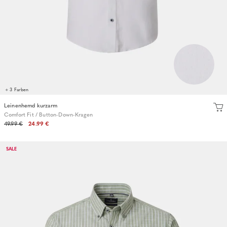
+ 3 Farben
Leinenhemd kurzarm
Comfort Fit / Button-Down-Kragen
49.99 €
24.99 €
SALE