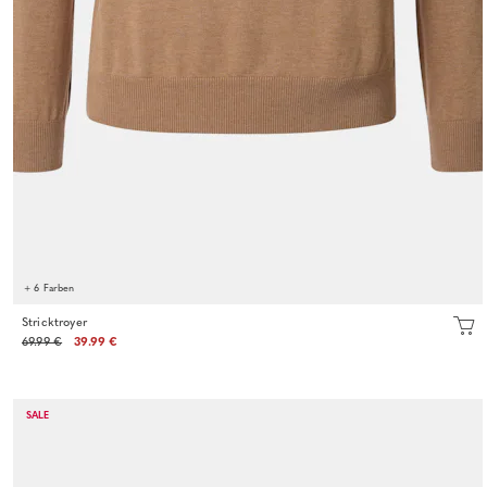
+ 6 Farben
Stricktroyer
69.99 €
39.99 €
SALE