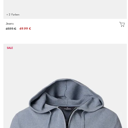
+ 2 Farben
Jeans
69.99 €
49.99 €
SALE