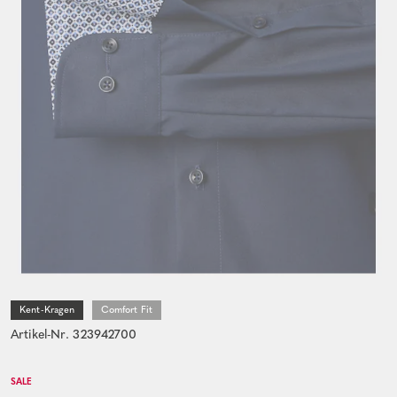
Kent-Kragen
Comfort Fit
Artikel-Nr. 323942700
SALE