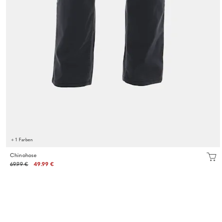
+ 1 Farben
Chinohose
69.99 €
49.99 €