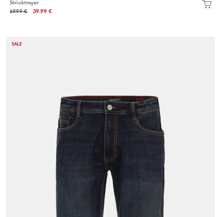
Stricktroyer
69.99 €
39.99 €
SALE