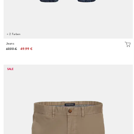
+ 2 Farben
Jeans
69.99 €
49.99 €
SALE