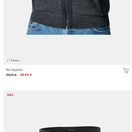
+ 1 Farben
Strickjacke
99.99 €
49.99 €
SALE