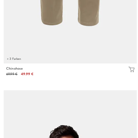
+ 3 Farben
Chinohose
69.99 €
49.99 €