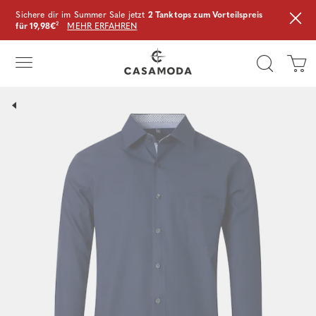
Sichere dir im Summer Sale jetzt
2 Tanktops zum Vorteilspreis
für 19,98€
²
MEHR ERFAHREN