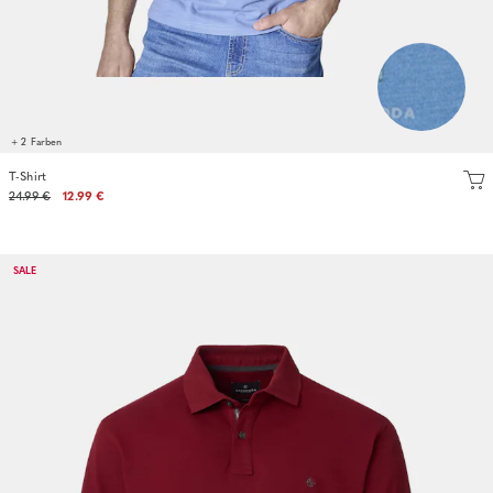
+ 2 Farben
T-Shirt
24.99 €
12.99 €
SALE