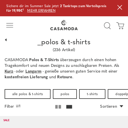
Sichere dir im Summer Sale jetzt
2 Tanktops zum Vorteilspreis
für 19,98€
²
MEHR ERFAHREN
_polos & t-shirts
(
236
Artikel)
CASAMODA
Polos & T-Shirts
überzeugen durch einen hohen
Tragekomfort und neuen Designs zu unschlagbaren Preisen. Als
Kurz
- oder
Langarm
- genieße unseren guten Service mit einer
kostenfreien Lieferung
und
Retoure
.
alle polos & t-shirts
polos
t-shirts
doppel
Filter
Sortieren
SALE