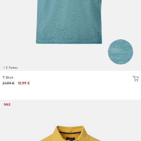
+ 2 Farben
T-Shirt
24.99 €
12.99 €
SALE