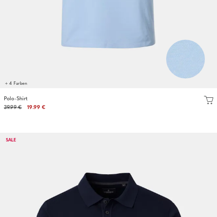
+ 4 Farben
Polo-Shirt
39.99 €
19.99 €
SALE