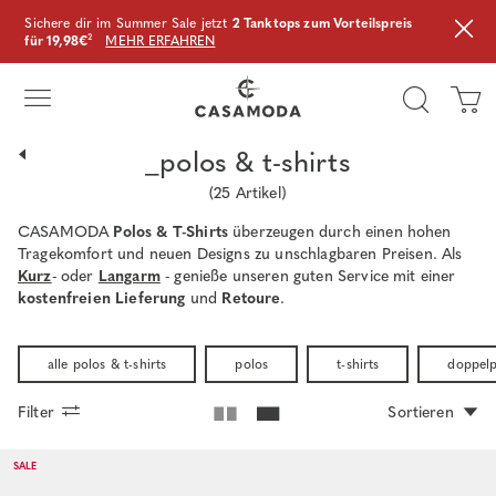
Sichere dir im Summer Sale jetzt
2 Tanktops zum Vorteilspreis
für 19,98€
²
MEHR ERFAHREN
_polos & t-shirts
(
25
Artikel)
CASAMODA
Polos & T-Shirts
überzeugen durch einen hohen
Tragekomfort und neuen Designs zu unschlagbaren Preisen. Als
Kurz
- oder
Langarm
- genieße unseren guten Service mit einer
kostenfreien Lieferung
und
Retoure
.
alle polos & t-shirts
polos
t-shirts
doppel
Filter
Sortieren
SALE