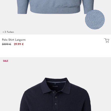
+ 2 Farben
Polo-Shirt Langarm
59.99 €
29.99 €
SALE